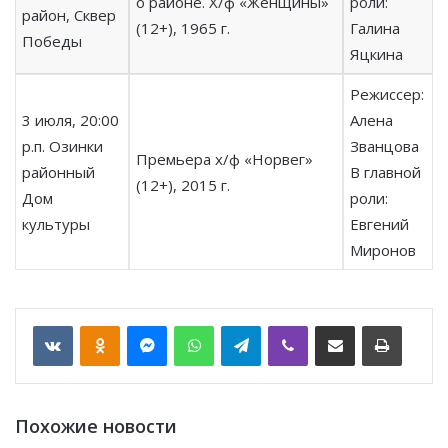
о районе. Х/ф «Женщины»
роли:
район, Сквер
(12+), 1965 г.
Галина
Победы
Яцкина
Режиссер:
3 июля, 20:00
Алена
р.п. Озинки
Званцова
Премьера х/ф «Норвег»
районный
В главной
(12+), 2015 г.
Дом
роли:
культуры
Евгений
Миронов
VKontakte
Odnoklassniki
Messenger
WhatsApp
Telegram
Viber
Отправить по email
Печать
Похожие новости