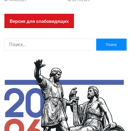
Версия для слабовидящих
Н
а
й
т
и
: