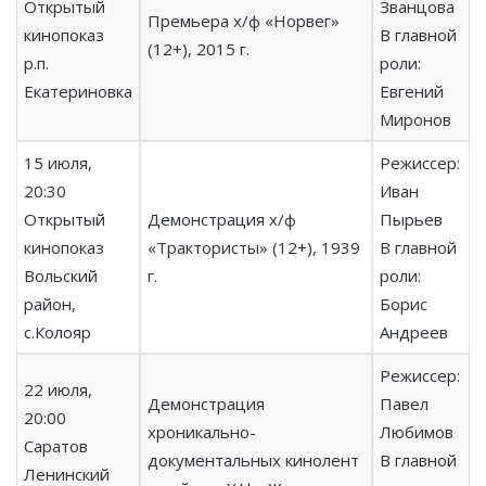
Открытый
Званцова
Премьера х/ф «Норвег»
кинопоказ
В главной
(12+), 2015 г.
р.п.
роли:
Екатериновка
Евгений
Миронов
15 июля,
Режиссер:
20:30
Иван
Открытый
Демонстрация х/ф
Пырьев
кинопоказ
«Трактористы» (12+), 1939
В главной
Вольский
г.
роли:
район,
Борис
с.Колояр
Андреев
Режиссер:
22 июля,
Демонстрация
Павел
20:00
хроникально-
Любимов
Саратов
документальных кинолент
В главной
Ленинский