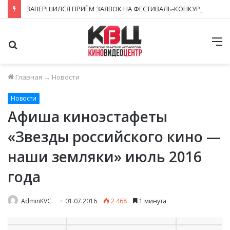
ЗАВЕРШИЛСЯ ПРИЁМ ЗАЯВОК НА ФЕСТИВАЛЬ-КОНКУРС «КИНОВЕРТИКАЛЬ 2026»
Поиск
М
Главная
→
Новости
Новости
Афиша киноэстафеты
«Звезды российского кино —
наши земляки» июль 2016
года
AdminKVC
01.07.2016
2 468
1 минута