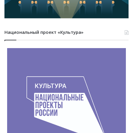
n
i
k
Национальный проект «Культура»
i