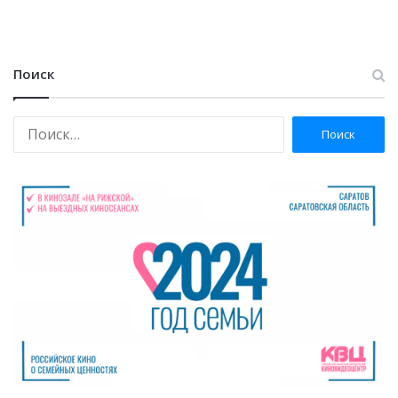
Поиск
Н
а
й
т
и
: