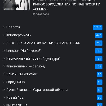
КИНООБОРУДОВАНИЯ ПО НАЦПРОЕКТУ
«СЕМЬЯ»
04.08.2026
Новости
2 740
Киновертикаль
443
СРОО СРК «САРАТОВСКАЯ КИНОТРАЕКТОРИЯ»
210
Кинозал "На Рижской"
196
Национальный проект "Культура"
134
Киноновинки — региону
129
Семейный киночас
93
Город Кино
65
Лучший кинозал Саратовской области
60
Новый Год
59
КИНОАФИША
54