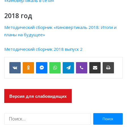
«Киновертикаль в сети»
2018 год
Методический сборник «Киновертикаль 2018: Итоги и
планы на будущее»
Методический сборник 2018 выпуск 2
VKontakte
Odnoklassniki
Messenger
WhatsApp
Telegram
Viber
Отправить по email
Печать
Версия для слабовидящих
Н
а