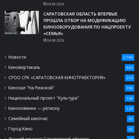
04.08.2026
САРАТОВСКАЯ ОБЛАСТЬ ВПЕРВЫЕ
ПРОШЛА ОТБОР НА МОДИФИКАЦИЮ
КИНООБОРУДОВАНИЯ ПО НАЦПРОЕКТУ
«СЕМЬЯ»
04.08.2026
Новости
2 740
Киновертикаль
443
СРОО СРК «САРАТОВСКАЯ КИНОТРАЕКТОРИЯ»
210
Кинозал "На Рижской"
196
Национальный проект "Культура"
134
Киноновинки — региону
129
Семейный киночас
93
Город Кино
65
Лучший кинозал Саратовской области