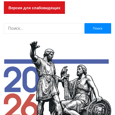
Версия для слабовидящих
Н
а
й
т
и
: