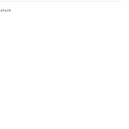
аться
.