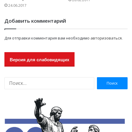
24.06.2017
Добавить комментарий
Для отправки комментария вам необходимо
авторизоваться
.
Версия для слабовидящих
Н
а
й
т
и
: