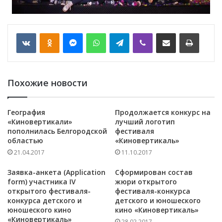
VKontakte
Odnoklassniki
Messenger
WhatsApp
Telegram
Viber
Отправить по email
Печать
Похожие новости
География
Продолжается конкурс на
«Киновертикали»
лучший логотип
пополнилась Белгородской
фестиваля
областью
«Киновертикаль»
21.04.2017
11.10.2017
Заявка-анкета (Application
Сформирован состав
form) участника IV
жюри открытого
открытого фестиваля-
фестиваля-конкурса
конкурса детского и
детского и юношеского
юношеского кино
кино «Киновертикаль»
«Киновертикаль»
28.02.2017