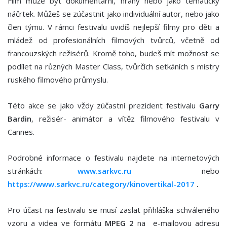
Film může být dokumentární, hraný nebo jako tematický
náčrtek. Můžeš se zúčastnit jako individuální autor, nebo jako
člen týmu. V rámci festivalu uvidíš nejlepší filmy pro děti a
mládež od profesionálních filmových tvůrců, včetně od
francouzských režisérů. Kromě toho, budeš mít možnost se
podílet na různých Master Class, tvůrčích setkáních s mistry
ruského filmového průmyslu.
Této akce se jako vždy zúčastní prezident festivalu
Garry
Bardin
, režisér- animátor a vítěz filmového festivalu v
Cannes.
Podrobné informace o festivalu najdete na internetových
stránkách:
www.sarkvc.ru
nebo
https://www.sarkvc.ru/category/kinovertikal-2017
.
Pro účast na festivalu se musí zaslat přihláška schváleného
vzoru a videa ve formátu
MPEG 2
na e-mailovou adresu