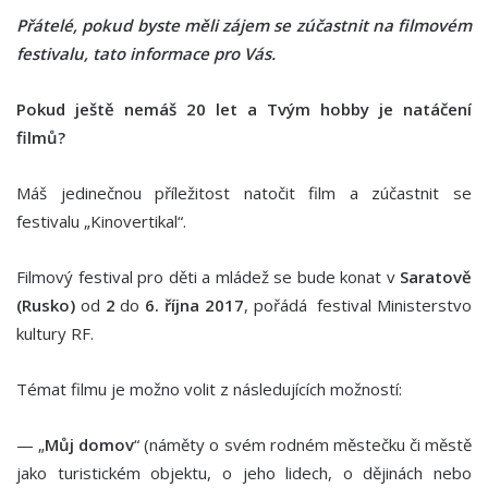
Přátelé, pokud byste měli zájem se zúčastnit na filmovém
festivalu, tato informace pro Vás.
Pokud ještě nemáš 20 let a Tvým hobby je natáčení
filmů?
Máš jedinečnou příležitost natočit film a zúčastnit se
festivalu „Kinovertikal“.
Filmový festival pro děti a mládež se bude konat v
Saratově
(Rusko)
od
2
do
6. října 2017
, pořádá festival Ministerstvo
kultury RF.
Témat filmu je možno volit z následujících možností:
— „
Můj domov
“ (náměty o svém rodném městečku či městě
jako turistickém objektu, o jeho lidech, o dějinách nebo