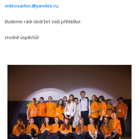
videosarkvc@yandex.ru
.
Budeme rádi obdržet Vaši přihlášku!
Hodně úspěchů!