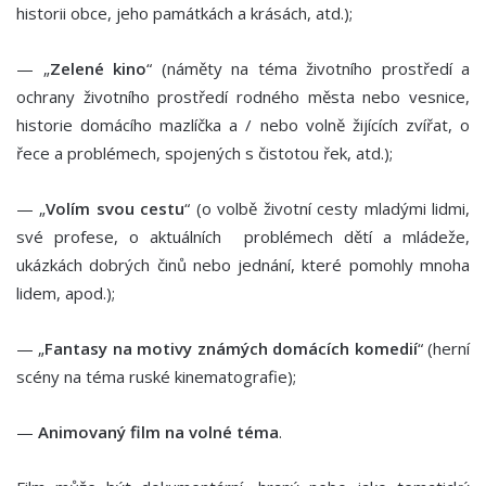
historii obce, jeho památkách a krásách, atd.);
— „
Zelené kino
“ (náměty na téma životního prostředí a
ochrany životního prostředí rodného města nebo vesnice,
historie domácího mazlíčka a / nebo volně žijících zvířat, o
řece a problémech, spojených s čistotou řek, atd.);
— „
Volím svou cestu
“ (o volbě životní cesty mladými lidmi,
své profese, o aktuálních problémech dětí a mládeže,
ukázkách dobrých činů nebo jednání, které pomohly mnoha
lidem, apod.);
— „
Fantasy na motivy známých domácích komedií
“ (herní
scény na téma ruské kinematografie);
—
Animovaný film na volné téma
.