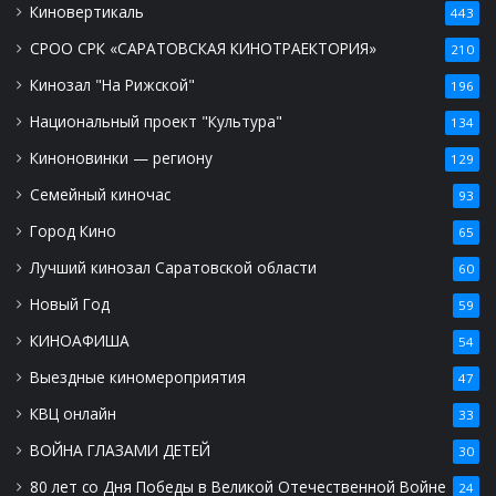
Киновертикаль
443
СРОО СРК «САРАТОВСКАЯ КИНОТРАЕКТОРИЯ»
210
Кинозал "На Рижской"
196
Национальный проект "Культура"
134
Киноновинки — региону
129
Семейный киночас
93
Город Кино
65
Лучший кинозал Саратовской области
60
Новый Год
59
КИНОАФИША
54
Выездные киномероприятия
47
КВЦ онлайн
33
ВОЙНА ГЛАЗАМИ ДЕТЕЙ
30
80 лет со Дня Победы в Великой Отечественной Войне
24