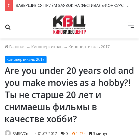
ЗАВЕРШИЛСЯ ПРИЁМ ЗАЯВОК НА ФЕСТИВАЛЬ-КОНКУРС «КИНОВЕРТИКАЛЬ 2026»
Поиск
М
Главная
→
Киновертикаль
→
Киновертикаль 2017
Киновертикаль 2017
Are you under 20 years old and
you make movies as a hobby?!
Ты не старше 20 лет и
снимаешь фильмы в
качестве хобби?
SARKVCm
01.07.2017
0
1 474
3 минут