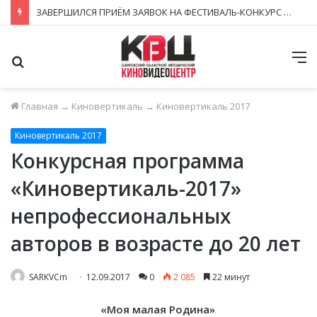
ЗАВЕРШИЛСЯ ПРИЁМ ЗАЯВОК НА ФЕСТИВАЛЬ-КОНКУРС «КИНОВЕРТИКАЛЬ 2026»
Поиск
М
Главная
→
Киновертикаль
→
Киновертикаль 2017
Киновертикаль 2017
Конкурсная программа
«Киновертикаль-2017»
непрофессиональных
авторов в возрасте до 20 лет
SARKVCm
12.09.2017
0
2 085
22 минут
«Моя малая Родина»
.