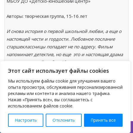
МБОУ ДО «Детско-юношеский центр»
Авторы: творческая группа, 15-16 лет
И снова история о первой школьной любви, а еще о
настоящей чести и гордости. Любовное послание
старшеклассницы попадает не по адресу. Фильм
напоминает детектив, но еще это и настоящая драма
о неразделенной любви. Юные актеры искренни и
очень правдивы.
Этот сайт использует файлы cookies
Мы используем файлы cookie для улучшения вашего
«Мой папа летчик»
опыта просмотра, обслуживания персонализированной
рекламы или контента и анализа нашего трафика.
Республика Удмуртия, г.Глазов,
Нажав «Принять все», вы соглашаетесь с
использованием файлов cookie.
МБОУ ДО «Детско-юношеский центр»
Настроить
Отклонить
Принять все
Авторы: творческая группа, 15-16 лет