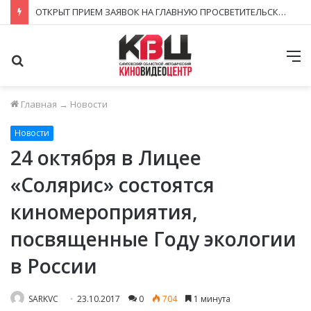
ЗАВЕРШИЛСЯ ПРИЁМ ЗАЯВОК НА ФЕСТИВАЛЬ-КОНКУРС «КИНОВЕРТИКАЛЬ 2026»
Поиск
М
Главная
→
Новости
Новости
24 октября в Лицее
«Солярис» состоятся
киномероприятия,
посвященные Году экологии
в России
SARKVC
23.10.2017
0
704
1 минута