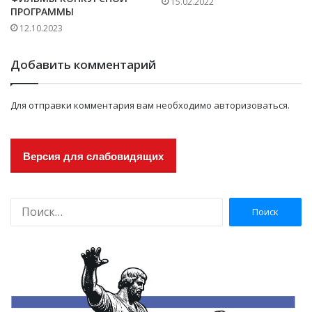
15.02.2022
ПРОГРАММЫ
12.10.2023
Добавить комментарий
Для отправки комментария вам необходимо
авторизоваться
.
Версия для слабовидящих
Н
а
й
т
и
: