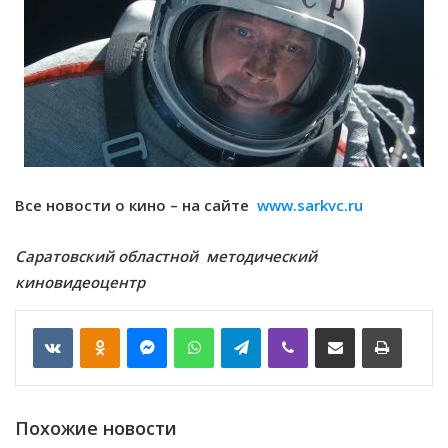
Все новости о кино – на сайте
www.sarkvc.ru
Саратовский областной методический
киновидеоцентр
VKontakte
Odnoklassniki
Messenger
WhatsApp
Telegram
Viber
Отправить по email
Печать
Похожие новости