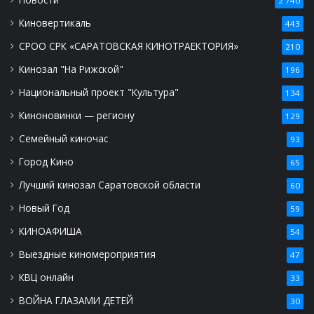
2 740
Киновертикаль
443
СРОО СРК «САРАТОВСКАЯ КИНОТРАЕКТОРИЯ»
210
Кинозал "На Рижской"
196
Национальный проект "Культура"
134
Киноновинки — региону
129
Семейный киночас
93
Город Кино
65
Лучший кинозал Саратовской области
60
Новый Год
59
КИНОАФИША
54
Выездные киномероприятия
47
КВЦ онлайн
33
ВОЙНА ГЛАЗАМИ ДЕТЕЙ
30