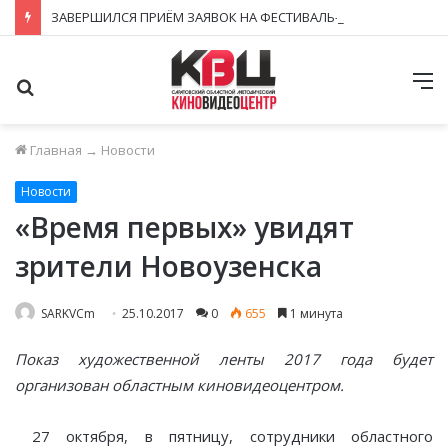
ЗАВЕРШИЛСЯ ПРИЁМ ЗАЯВОК НА ФЕСТИВАЛЬ-КОНКУРС «КИНОВЕРТИКАЛЬ 2026»
Поиск
М
Главная
→
Новости
Новости
«Время первых» увидят
зрители Новоузенска
SARKVCm
25.10.2017
0
655
1 минута
Показ художественной ленты 2017 года будет
организован областным киновидеоцентром.
27 октября, в пятницу, сотрудники областного