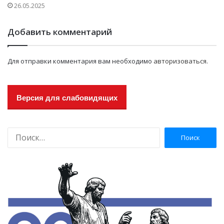
26.05.2025
Добавить комментарий
Для отправки комментария вам необходимо
авторизоваться
.
Версия для слабовидящих
Н
а
й
т
и
: