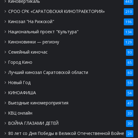
Киновертикаль
443
СРОО СРК «САРАТОВСКАЯ КИНОТРАЕКТОРИЯ»
210
Кинозал "На Рижской"
196
Национальный проект "Культура"
134
Киноновинки — региону
129
Семейный киночас
93
Город Кино
65
Лучший кинозал Саратовской области
60
Новый Год
59
КИНОАФИША
54
Выездные киномероприятия
47
КВЦ онлайн
33
ВОЙНА ГЛАЗАМИ ДЕТЕЙ
30
80 лет со Дня Победы в Великой Отечественной Войне
24