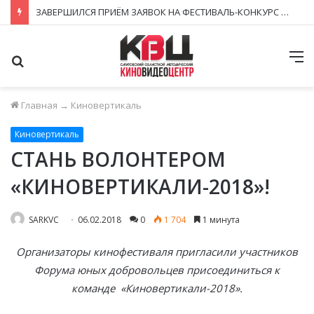
ЗАВЕРШИЛСЯ ПРИЁМ ЗАЯВОК НА ФЕСТИВАЛЬ-КОНКУРС «КИНОВЕРТИКАЛЬ 2026»
Поиск
М
Главная
→
Киновертикаль
Киновертикаль
СТАНЬ ВОЛОНТЕРОМ
«КИНОВЕРТИКАЛИ-2018»!
SARKVC
06.02.2018
0
1 704
1 минута
Организаторы кинофестиваля пригласили участников
Форума юных добровольцев присоединиться к
команде «Киновертикали-2018».