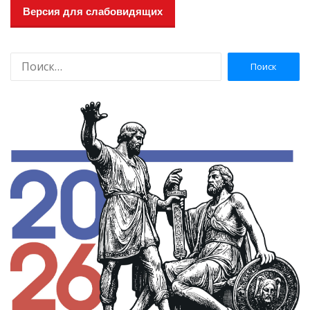
Версия для слабовидящих
Н
а
й
т
и
: