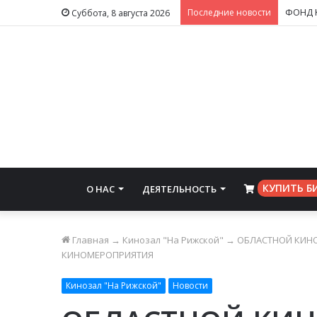
Последние новости
Суббота, 8 августа 2026
КУПИТЬ Б
О НАС
ДЕЯТЕЛЬНОСТЬ
⠀
Главная
→
Кинозал "На Рижской"
→
ОБЛАСТНОЙ КИНО
КИНОМЕРОПРИЯТИЯ
Кинозал "На Рижской"
Новости