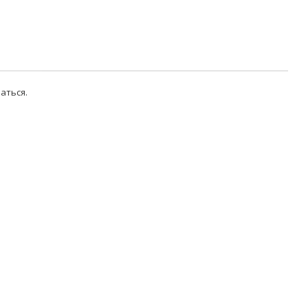
аться
.