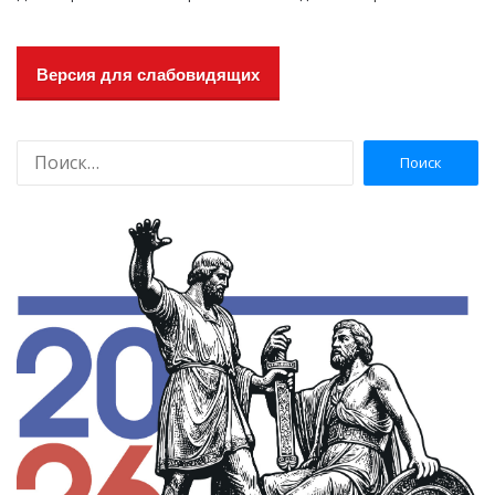
Версия для слабовидящих
Н
а
й
т
и
: