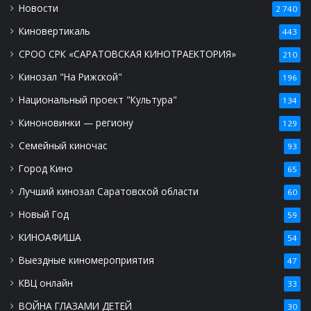
Новости
2 740
Киновертикаль
443
СРОО СРК «САРАТОВСКАЯ КИНОТРАЕКТОРИЯ»
210
Кинозал "На Рижской"
196
Национальный проект "Культура"
134
Киноновинки — региону
129
Семейный киночас
93
Город Кино
65
Лучший кинозал Саратовской области
60
Новый Год
59
КИНОАФИША
54
Выездные киномероприятия
47
КВЦ онлайн
33
ВОЙНА ГЛАЗАМИ ДЕТЕЙ
30