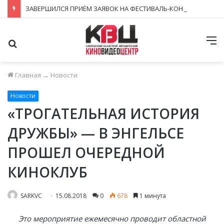
ЗАВЕРШИЛСЯ ПРИЁМ ЗАЯВОК НА ФЕСТИВАЛЬ-КОНКУРС «КИНОВЕРТИКАЛЬ 2026»
Поиск
М
Главная
→
Новости
Новости
«ТРОГАТЕЛЬНАЯ ИСТОРИЯ
ДРУЖБЫ» — В ЭНГЕЛЬСЕ
ПРОШЕЛ ОЧЕРЕДНОЙ
КИНОКЛУБ
SARKVC
15.08.2018
0
678
1 минута
Это мероприятие ежемесячно проводит областной