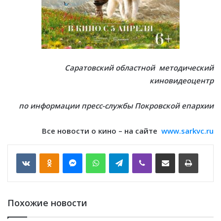
Саратовский областной методический
киновидеоцентр
по информации пресс-службы Покровской епархии
Все новости о кино – на сайте
www.sarkvc.ru
VKontakte
Odnoklassniki
Messenger
WhatsApp
Telegram
Viber
Отправить по email
Печать
Похожие новости