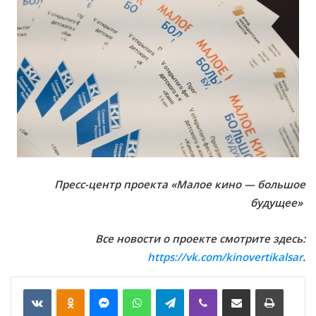
Пресс-центр проекта «Малое кино — большое
будущее»
Все новости о проекте смотрите здесь:
https://vk.com/kinovertikalsar
.
VKontakte
Odnoklassniki
Messenger
WhatsApp
Telegram
Viber
Отправить по email
Печать