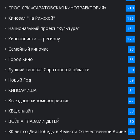
СРОО СРК «САРАТОВСКАЯ КИНОТРАЕКТОРИЯ»
210
Кинозал "На Рижской"
196
Национальный проект "Культура"
134
Киноновинки — региону
129
Семейный киночас
93
Город Кино
65
Лучший кинозал Саратовской области
60
Новый Год
59
КИНОАФИША
54
Выездные киномероприятия
47
КВЦ онлайн
33
ВОЙНА ГЛАЗАМИ ДЕТЕЙ
30
80 лет со Дня Победы в Великой Отечественной Войне
24