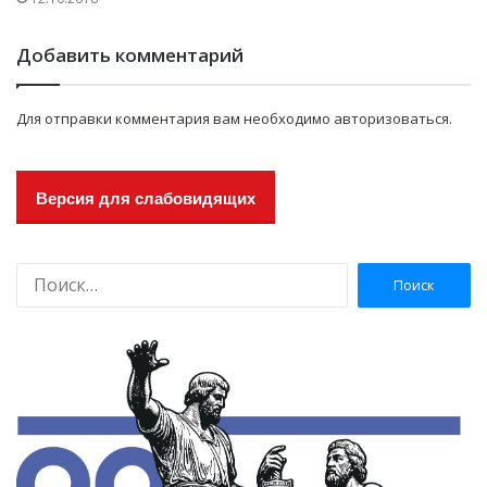
Добавить комментарий
Для отправки комментария вам необходимо
авторизоваться
.
Версия для слабовидящих
Н
а
й
т
и
: