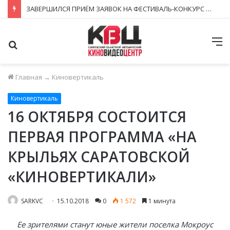
ЗАВЕРШИЛСЯ ПРИЁМ ЗАЯВОК НА ФЕСТИВАЛЬ-КОНКУРС «КИНОВЕРТИКАЛЬ 2026»
Поиск
М
Главная
→
Киновертикаль
Киновертикаль
16 ОКТЯБРЯ СОСТОИТСЯ
ПЕРВАЯ ПРОГРАММА «НА
КРЫЛЬЯХ САРАТОВСКОЙ
«КИНОВЕРТИКАЛИ»
SARKVC
15.10.2018
0
1 572
1 минута
Ее зрителями станут юные жители поселка Мокроус