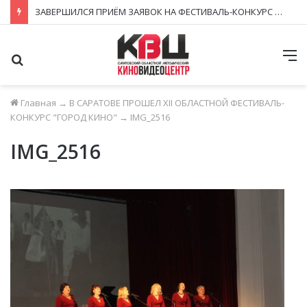
ЗАВЕРШИЛСЯ ПРИЁМ ЗАЯВОК НА ФЕСТИВАЛЬ-КОНКУРС «КИНОВЕРТИКАЛЬ 2026»
Поиск
М
Главная
→
В САРАТОВЕ ПРОШЕЛ XII ОБЛАСТНОЙ ФЕСТИВАЛЬ-
КОНКУРС "ГОРОД КИНО"
→
IMG_2516
IMG_2516