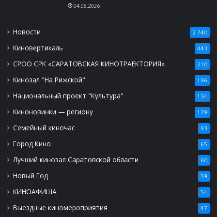
04.08.2026
Новости
2 740
Киновертикаль
443
СРОО СРК «САРАТОВСКАЯ КИНОТРАЕКТОРИЯ»
210
Кинозал "На Рижской"
196
Национальный проект "Культура"
134
Киноновинки — региону
129
Семейный киночас
93
Город Кино
65
Лучший кинозал Саратовской области
60
Новый Год
59
КИНОАФИША
54
Выездные киномероприятия
47