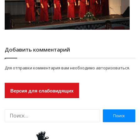
Добавить комментарий
Для отправки комментария вам необходимо
авторизоваться
.
Версия для слабовидящих
Н
а
й
т
и