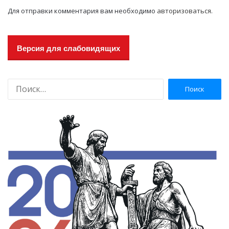
Для отправки комментария вам необходимо
авторизоваться
.
Версия для слабовидящих
Н
а
й
т
и
: