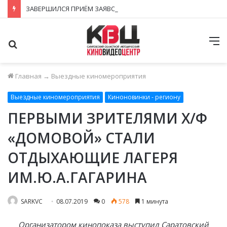
ЗАВЕРШИЛСЯ ПРИЁМ ЗАЯВОК НА ФЕСТИВАЛЬ-КОНКУРС «КИНОВЕРТИКАЛЬ 2026»
Поиск
М
Главная
→
Выездные киномероприятия
Выездные киномероприятия
Киноновинки - региону
ПЕРВЫМИ ЗРИТЕЛЯМИ Х/Ф
«ДОМОВОЙ» СТАЛИ
ОТДЫХАЮЩИЕ ЛАГЕРЯ
ИМ.Ю.А.ГАГАРИНА
SARKVC
08.07.2019
0
578
1 минута
Организатором кинопоказа выступил Саратовский