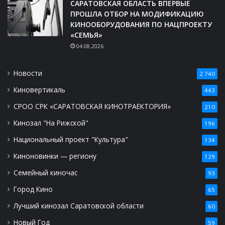
САРАТОВСКАЯ ОБЛАСТЬ ВПЕРВЫЕ
ПРОШЛА ОТБОР НА МОДИФИКАЦИЮ
КИНООБОРУДОВАНИЯ ПО НАЦПРОЕКТУ
«СЕМЬЯ»
04.08.2026
Новости
2 740
Киновертикаль
443
СРОО СРК «САРАТОВСКАЯ КИНОТРАЕКТОРИЯ»
210
Кинозал "На Рижской"
196
Национальный проект "Культура"
134
Киноновинки — региону
129
Семейный киночас
93
Город Кино
65
Лучший кинозал Саратовской области
60
Новый Год
59