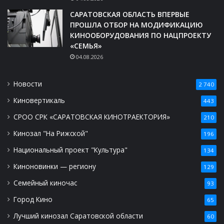
САРАТОВСКАЯ ОБЛАСТЬ ВПЕРВЫЕ
ПРОШЛА ОТБОР НА МОДИФИКАЦИЮ
КИНООБОРУДОВАНИЯ ПО НАЦПРОЕКТУ
«СЕМЬЯ»
04.08.2026
Новости
2 740
Киновертикаль
443
СРОО СРК «САРАТОВСКАЯ КИНОТРАЕКТОРИЯ»
210
Кинозал "На Рижской"
196
Национальный проект "Культура"
134
Киноновинки — региону
129
Семейный киночас
93
Город Кино
65
Лучший кинозал Саратовской области
60