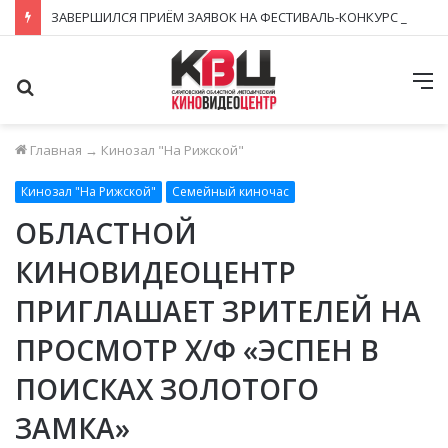
ЗАВЕРШИЛСЯ ПРИЁМ ЗАЯВОК НА ФЕСТИВАЛЬ-КОНКУРС «КИНОВЕРТИКАЛЬ 2026»
Поиск
М
Главная
→
Кинозал "На Рижской"
Кинозал "На Рижской"
Семейный киночас
ОБЛАСТНОЙ
КИНОВИДЕОЦЕНТР
ПРИГЛАШАЕТ ЗРИТЕЛЕЙ НА
ПРОСМОТР Х/Ф «ЭСПЕН В
ПОИСКАХ ЗОЛОТОГО
ЗАМКА»