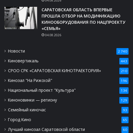
04.08.2026
САРАТОВСКАЯ ОБЛАСТЬ ВПЕРВЫЕ
ПРОШЛА ОТБОР НА МОДИФИКАЦИЮ
КИНООБОРУДОВАНИЯ ПО НАЦПРОЕКТУ
«СЕМЬЯ»
04.08.2026
Новости
2 740
Киновертикаль
443
СРОО СРК «САРАТОВСКАЯ КИНОТРАЕКТОРИЯ»
210
Кинозал "На Рижской"
196
Национальный проект "Культура"
134
Киноновинки — региону
129
Семейный киночас
93
Город Кино
65
Лучший кинозал Саратовской области
60