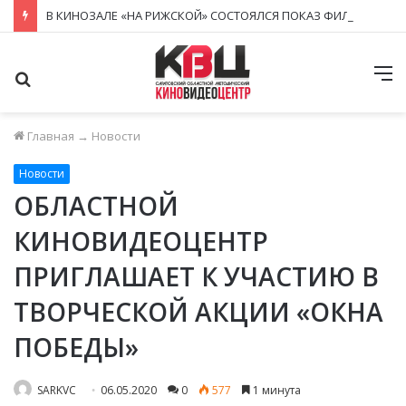
В КИНОЗАЛЕ «НА РИЖСКОЙ» СОСТОЯЛСЯ ПОКАЗ ФИЛЬМА ПО ПРОГРАММЕ «АКТИВНОЕ ДОЛГОЛЕТИЕ»
Поиск
М
Главная
→
Новости
Новости
ОБЛАСТНОЙ
КИНОВИДЕОЦЕНТР
ПРИГЛАШАЕТ К УЧАСТИЮ В
ТВОРЧЕСКОЙ АКЦИИ «ОКНА
ПОБЕДЫ»
SARKVC
06.05.2020
0
577
1 минута