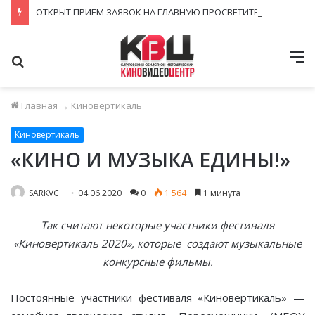
ОТКРЫТ ПРИЕМ ЗАЯВОК НА ГЛАВНУЮ ПРОСВЕТИТЕЛЬСКУЮ НАГРАДУ СТРАНЫ – ПРЕМИЮ «ЗНАНИЕ. ПРЕМИЯ 2026»!
Поиск
М
Главная
→
Киновертикаль
Киновертикаль
«КИНО И МУЗЫКА ЕДИНЫ!»
SARKVC
04.06.2020
0
1 564
1 минута
Так считают некоторые участники фестиваля
«Киновертикаль 2020», которые создают музыкальные
конкурсные фильмы.
Постоянные участники фестиваля «Киновертикаль» —