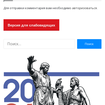
Для отправки комментария вам необходимо
авторизоваться
.
Версия для слабовидящих
Н
а
й
т
и
: