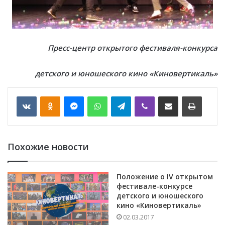
Пресс-центр открытого фестиваля-конкурса
детского и юношеского кино «Киновертикаль»
VKontakte
Odnoklassniki
Messenger
WhatsApp
Telegram
Viber
Отправить по email
Печать
Похожие новости
Положение о IV открытом
фестивале-конкурсе
детского и юношеского
кино «Киновертикаль»
02.03.2017