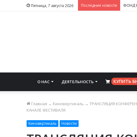
Последние новости
Пятница, 7 августа 2026
КУПИТЬ Б
О НАС
ДЕЯТЕЛЬНОСТЬ
⠀
Главная
→
Киновертикаль
→
ТРАНСЛЯЦИЯ КОНФЕРЕН
КАНАЛЕ ФЕСТИВАЛЯ
Киновертикаль
Новости