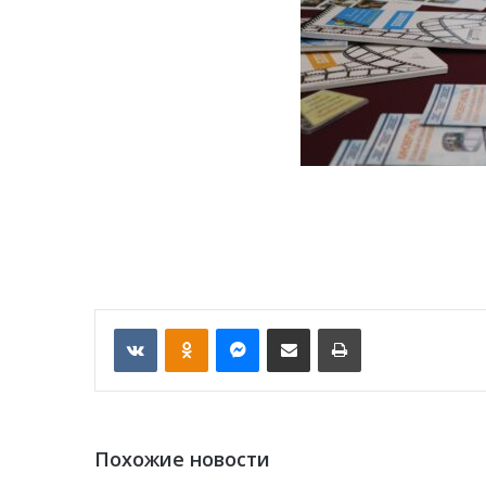
VKontakte
Odnoklassniki
Messenger
Отправить по email
Печать
Похожие новости