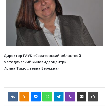
Директор ГАУК «Саратовский областной
методический киновидеоцентр»
Ирина Тимофеевна Бережная
VKontakte
Odnoklassniki
Messenger
WhatsApp
Telegram
Viber
Отправить по email
Печать