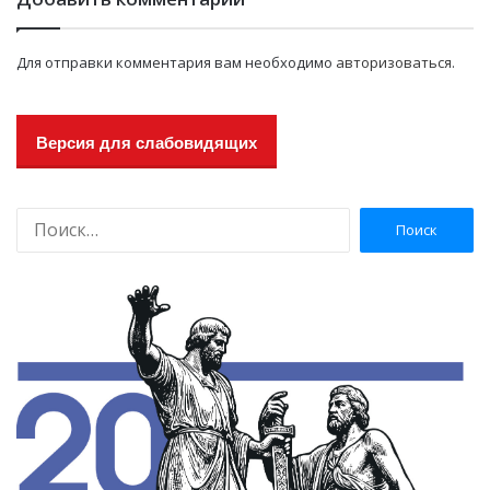
Для отправки комментария вам необходимо
авторизоваться
.
Версия для слабовидящих
Н
а
й
т
и
: