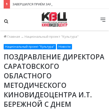
ЗАВЕРШИЛСЯ ПРИЁМ ЗАЯВОК НА ФЕСТИВАЛЬ-КОНКУРС «КИНОВЕРТИКАЛЬ 2026»
Поиск
М
Главная
→
Национальный проект "Культура"
Национальный проект "Культура"
Новости
ПОЗДРАВЛЕНИЕ ДИРЕКТОРА
САРАТОВСКОГО
ОБЛАСТНОГО
МЕТОДИЧЕСКОГО
КИНОВИДЕОЦЕНТРА И.Т.
БЕРЕЖНОЙ С ДНЕМ