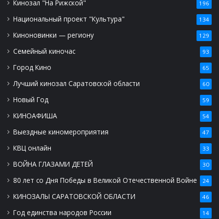
Кинозал "На Рижской"
196
Национальный проект "Культура"
134
Киноновинки — региону
129
Семейный киночас
93
Город Кино
65
Лучший кинозал Саратовской области
60
Новый Год
59
КИНОАФИША
54
Выездные киномероприятия
47
КВЦ онлайн
33
ВОЙНА ГЛАЗАМИ ДЕТЕЙ
30
80 лет со Дня Победы в Великой Отечественной Войне
24
КИНОЗАЛЫ САРАТОВСКОЙ ОБЛАСТИ
46
Год единства народов России
14