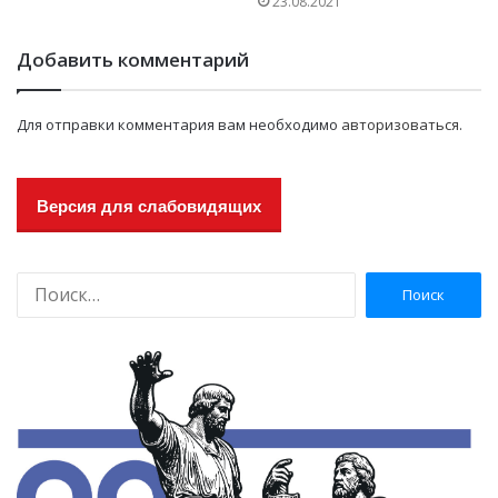
23.08.2021
Добавить комментарий
Для отправки комментария вам необходимо
авторизоваться
.
Версия для слабовидящих
Н
а
й
т
и
: