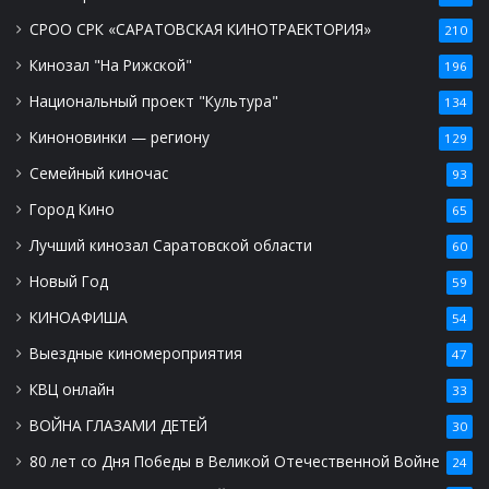
СРОО СРК «САРАТОВСКАЯ КИНОТРАЕКТОРИЯ»
210
Кинозал "На Рижской"
196
Национальный проект "Культура"
134
Киноновинки — региону
129
Семейный киночас
93
Город Кино
65
Лучший кинозал Саратовской области
60
Новый Год
59
КИНОАФИША
54
Выездные киномероприятия
47
КВЦ онлайн
33
ВОЙНА ГЛАЗАМИ ДЕТЕЙ
30
80 лет со Дня Победы в Великой Отечественной Войне
24