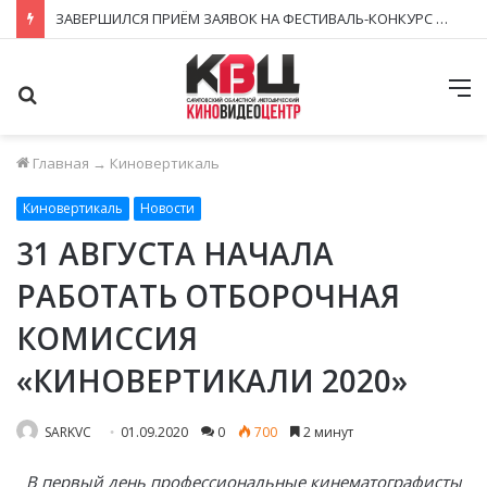
ЗАВЕРШИЛСЯ ПРИЁМ ЗАЯВОК НА ФЕСТИВАЛЬ-КОНКУРС «КИНОВЕРТИКАЛЬ 2026»
Поиск
М
Главная
→
Киновертикаль
Киновертикаль
Новости
31 АВГУСТА НАЧАЛА
РАБОТАТЬ ОТБОРОЧНАЯ
КОМИССИЯ
«КИНОВЕРТИКАЛИ 2020»
SARKVC
01.09.2020
0
700
2 минут
В первый день профессиональные кинематографисты