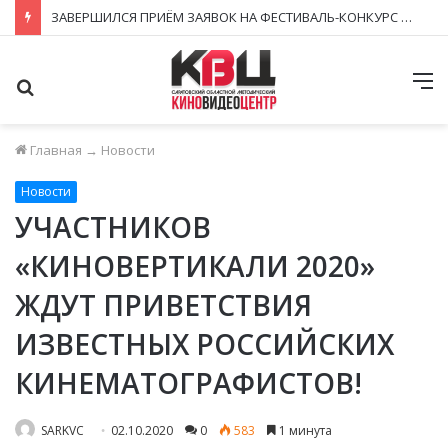
ЗАВЕРШИЛСЯ ПРИЁМ ЗАЯВОК НА ФЕСТИВАЛЬ-КОНКУРС «КИНОВЕРТИКАЛЬ 2026»
Поиск
М
Главная
→
Новости
Новости
УЧАСТНИКОВ
«КИНОВЕРТИКАЛИ 2020»
ЖДУТ ПРИВЕТСТВИЯ
ИЗВЕСТНЫХ РОССИЙСКИХ
КИНЕМАТОГРАФИСТОВ!
SARKVC
02.10.2020
0
583
1 минута