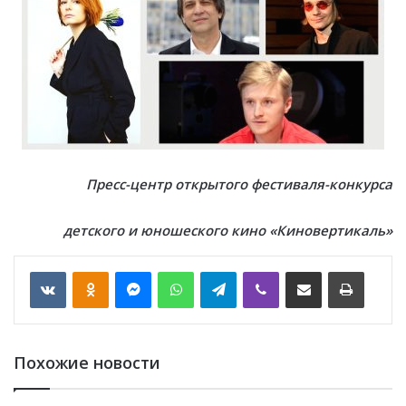
Пресс-центр открытого фестиваля-конкурса
детского и юношеского кино «Киновертикаль»
VKontakte
Odnoklassniki
Messenger
WhatsApp
Telegram
Viber
Отправить по email
Печать
Похожие новости