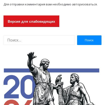
Для отправки комментария вам необходимо
авторизоваться
.
Версия для слабовидящих
Н
а
й
т
и
: