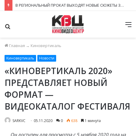
В РЕГИОНАЛЬНЫЙ ПРОКАТ ВЫХОДЯТ НОВЫЕ СЮЖЕТЫ ЗНАКОМЫХ КИНОВСЕЛЕННЫХ
Поиск
М
Главная
→
Киновертикаль
Киновертикаль
Новости
«КИНОВЕРТИКАЛЬ 2020»
ПРЕДСТАВЛЯЕТ НОВЫЙ
ФОРМАТ —
ВИДЕОКАТАЛОГ ФЕСТИВАЛЯ
SARKVC
05.11.2020
0
638
1 минута
Он доступен для просмотра с 5 ноября 2020 года на