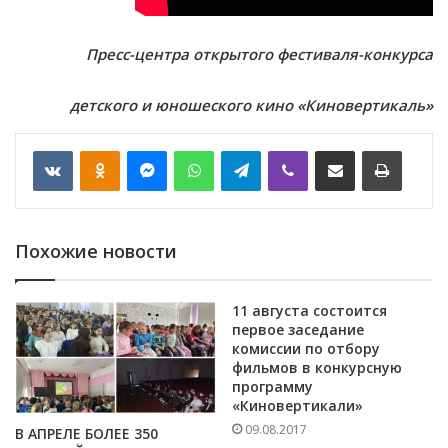
Пресс-центра открытого фестиваля-конкурса
детского и юношеского кино «Киновертикаль»
VKontakte
Odnoklassniki
Messenger
WhatsApp
Telegram
Viber
Отправить по email
Печать
Похожие новости
11 августа состоится
первое заседание
комиссии по отбору
фильмов в конкурсную
программу
«Киновертикали»
09.08.2017
В АПРЕЛЕ БОЛЕЕ 350