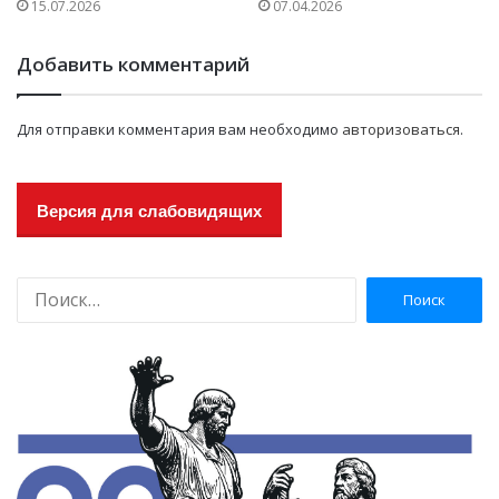
15.07.2026
07.04.2026
Добавить комментарий
Для отправки комментария вам необходимо
авторизоваться
.
Версия для слабовидящих
Н
а
й
т
и
: