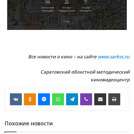
Все новости о кино – на сайте
www.sarkvc.ru
Саратовский областной методический
киновидеоцентр
VKontakte
Odnoklassniki
Messenger
WhatsApp
Telegram
Viber
Отправить по email
Печать
Похожие новости