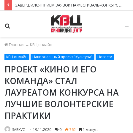
ЗАВЕРШИЛСЯ ПРИЁМ ЗАЯВОК НА ФЕСТИВАЛЬ-КОНКУРС «КИНОВЕРТИКАЛЬ 2026»
Поиск
М
Главная
→
КВЦ онлайн
КВЦ онлайн
Национальный проект "Культура"
Новости
ПРОЕКТ «КИНО И ЕГО
КОМАНДА» СТАЛ
ЛАУРЕАТОМ КОНКУРСА НА
ЛУЧШИЕ ВОЛОНТЕРСКИЕ
ПРАКТИКИ
SARKVC
19.11.2020
0
762
1 минута