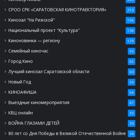
СРОО СРК «САРАТОВСКАЯ КИНОТРАЕКТОРИЯ»
210
Кинозал "На Рижской"
196
Национальный проект "Культура"
134
Киноновинки — региону
129
Семейный киночас
93
Город Кино
65
Лучший кинозал Саратовской области
60
Новый Год
59
КИНОАФИША
54
Выездные киномероприятия
47
КВЦ онлайн
33
ВОЙНА ГЛАЗАМИ ДЕТЕЙ
30
80 лет со Дня Победы в Великой Отечественной Войне
24