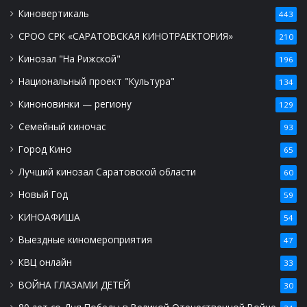
Киновертикаль
443
СРОО СРК «САРАТОВСКАЯ КИНОТРАЕКТОРИЯ»
210
Кинозал "На Рижской"
196
Национальный проект "Культура"
134
Киноновинки — региону
129
Семейный киночас
93
Город Кино
65
Лучший кинозал Саратовской области
60
Новый Год
59
КИНОАФИША
54
Выездные киномероприятия
47
КВЦ онлайн
33
ВОЙНА ГЛАЗАМИ ДЕТЕЙ
30