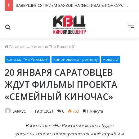
ЗАВЕРШИЛСЯ ПРИЁМ ЗАЯВОК НА ФЕСТИВАЛЬ-КОНКУРС «КИНОВЕРТИКАЛЬ 2026»
Поиск
М
Главная
→
Кинозал "На Рижской"
Кинозал "На Рижской"
Киноновинки - региону
Новости
20 ЯНВАРЯ САРАТОВЦЕВ
ЖДУТ ФИЛЬМЫ ПРОЕКТА
«СЕМЕЙНЫЙ КИНОЧАС»
SARKVC
19.01.2021
0
753
1 минута
В кинозале «На Рижской» можно будет
увидеть киноисторию удивительной дружбы и