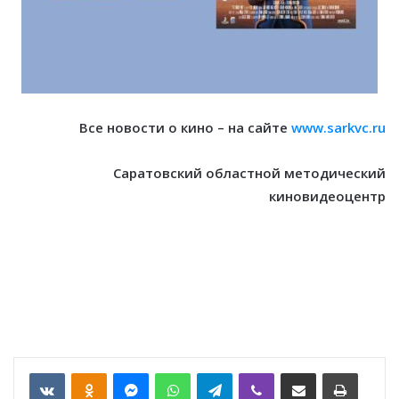
Все новости о кино – на сайте
www.sarkvc.ru
Саратовский областной методический
киновидеоцентр
VKontakte
Odnoklassniki
Messenger
WhatsApp
Telegram
Viber
Отправить по email
Печать