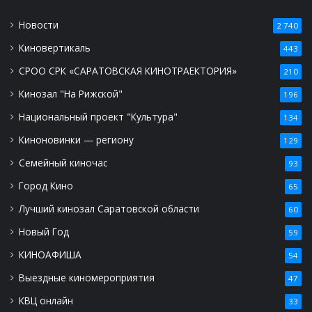
Новости
2 740
Киновертикаль
443
СРОО СРК «САРАТОВСКАЯ КИНОТРАЕКТОРИЯ»
210
Кинозал "На Рижской"
196
Национальный проект "Культура"
134
Киноновинки — региону
129
Семейный киночас
93
Город Кино
65
Лучший кинозал Саратовской области
60
Новый Год
59
КИНОАФИША
54
Выездные киномероприятия
47
КВЦ онлайн
33