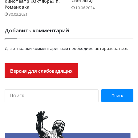
Светлый)
Кинотеатр «Октябрь» п.
Романовка
10.06.2024
30.03.2021
Добавить комментарий
Для отправки комментария вам необходимо
авторизоваться
.
Версия для слабовидящих
Н
а
й
т
и
: