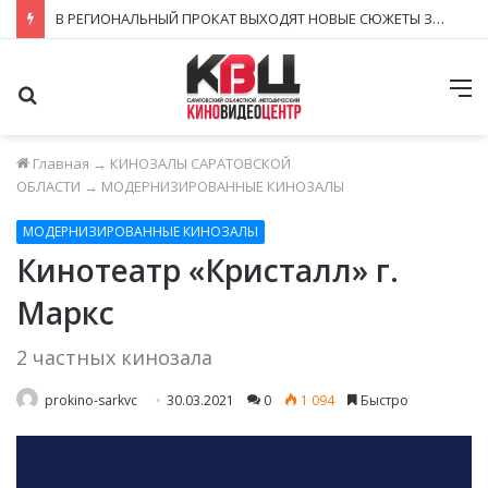
В РЕГИОНАЛЬНЫЙ ПРОКАТ ВЫХОДЯТ НОВЫЕ СЮЖЕТЫ ЗНАКОМЫХ КИНОВСЕЛЕННЫХ
Поиск
М
Главная
→
КИНОЗАЛЫ САРАТОВСКОЙ
ОБЛАСТИ
→
МОДЕРНИЗИРОВАННЫЕ КИНОЗАЛЫ
МОДЕРНИЗИРОВАННЫЕ КИНОЗАЛЫ
Кинотеатр «Кристалл» г.
Маркс
2 частных кинозала
prokino-sarkvc
30.03.2021
0
1 094
Быстро