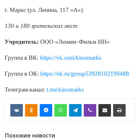
г. Маркс (ул. Ленина, 117 «А»)
130 и 180 зрительских мест
Учредитель:
ООО «Люмен–Фильм НН»
Группа в ВК:
https://vk.com/kinomarks
Группа в ОК:
https://ok.ru/group53928102199488
Телеграм-канал:
t.me/kinomarks
VKontakte
Odnoklassniki
Messenger
WhatsApp
Telegram
Viber
Отправить по email
Печать
Похожие новости