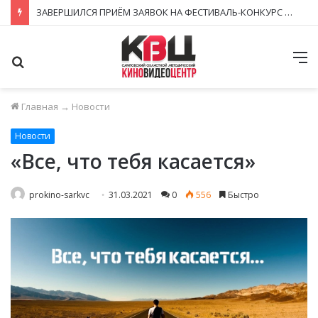
ЗАВЕРШИЛСЯ ПРИЁМ ЗАЯВОК НА ФЕСТИВАЛЬ-КОНКУРС «КИНОВЕРТИКАЛЬ 2026»
Поиск
М
Главная
→
Новости
Новости
«Все, что тебя касается»
prokino-sarkvc
31.03.2021
0
556
Быстро