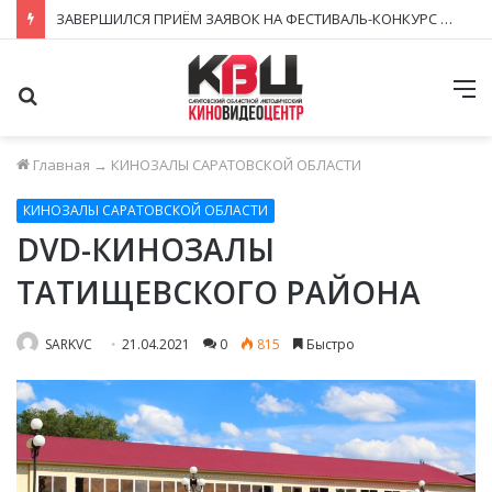
ЗАВЕРШИЛСЯ ПРИЁМ ЗАЯВОК НА ФЕСТИВАЛЬ-КОНКУРС «КИНОВЕРТИКАЛЬ 2026»
Поиск
М
Главная
→
КИНОЗАЛЫ САРАТОВСКОЙ ОБЛАСТИ
КИНОЗАЛЫ САРАТОВСКОЙ ОБЛАСТИ
DVD-КИНОЗАЛЫ
ТАТИЩЕВСКОГО РАЙОНА
SARKVC
21.04.2021
0
815
Быстро