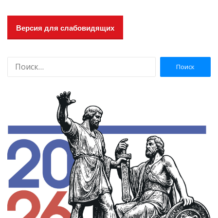
Версия для слабовидящих
Н
а
й
т
и
: