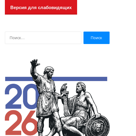
Версия для слабовидящих
Н
а
й
т
и
: