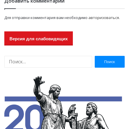
Добавить комментарий
Для отправки комментария вам необходимо
авторизоваться
.
Версия для слабовидящих
Н
а
й
т
и
: