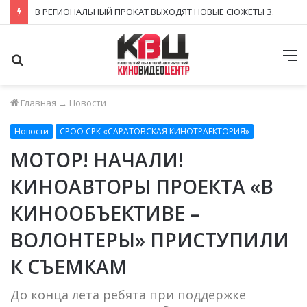
В РЕГИОНАЛЬНЫЙ ПРОКАТ ВЫХОДЯТ НОВЫЕ СЮЖЕТЫ ЗНАКОМЫХ КИНОВСЕЛЕННЫХ
Поиск
М
Главная
→
Новости
Новости
СРОО СРК «САРАТОВСКАЯ КИНОТРАЕКТОРИЯ»
МОТОР! НАЧАЛИ!
КИНОАВТОРЫ ПРОЕКТА «В
КИНООБЪЕКТИВЕ –
ВОЛОНТЕРЫ» ПРИСТУПИЛИ
К СЪЕМКАМ
До конца лета ребята при поддержке