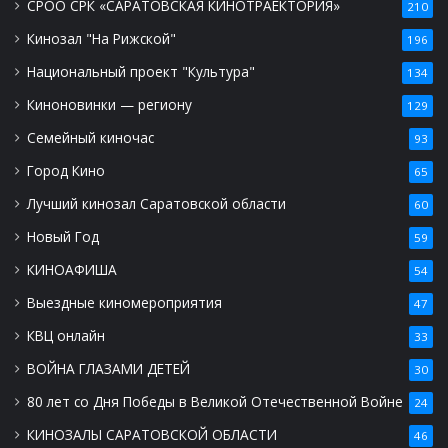
СРОО СРК «САРАТОВСКАЯ КИНОТРАЕКТОРИЯ»
210
Кинозал "На Рижской"
196
Национальный проект "Культура"
134
Киноновинки — региону
129
Семейный киночас
93
Город Кино
65
Лучший кинозал Саратовской области
60
Новый Год
59
КИНОАФИША
54
Выездные киномероприятия
47
КВЦ онлайн
33
ВОЙНА ГЛАЗАМИ ДЕТЕЙ
30
80 лет со Дня Победы в Великой Отечественной Войне
24
КИНОЗАЛЫ САРАТОВСКОЙ ОБЛАСТИ
46