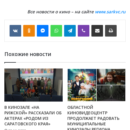
Все новости о кино – на сайте
www.sarkvc.ru
VKontakte
Odnoklassniki
Messenger
WhatsApp
Telegram
Viber
Отправить по email
Печать
Похожие новости
В КИНОЗАЛЕ «НА
ОБЛАСТНОЙ
РИЖСКОЙ» РАССКАЗАЛИ ОБ
КИНОВИДЕОЦЕНТР
АКТЕРАХ «РОДОМ ИЗ
ПРОДОЛЖАЕТ РАДОВАТЬ
САРАТОВСКОГО КРАЯ»
МУНИЦИПАЛЬНЫЕ
КИНОЗАЛЫ РЕГИОНА