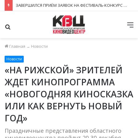
ЗАВЕРШИЛСЯ ПРИЁМ ЗАЯВОК НА ФЕСТИВАЛЬ-КОНКУРС «КИНОВЕРТИКАЛЬ 2026»
Поиск
М
Главная
→
Новости
Новости
«НА РИЖСКОЙ» ЗРИТЕЛЕЙ
ЖДЕТ КИНОПРОГРАММА
«НОВОГОДНЯЯ КИНОСКАЗКА
ИЛИ КАК ВЕРНУТЬ НОВЫЙ
ГОД»
Праздничные представления областного
киновидеоцентра пройдут 20-30 декабря