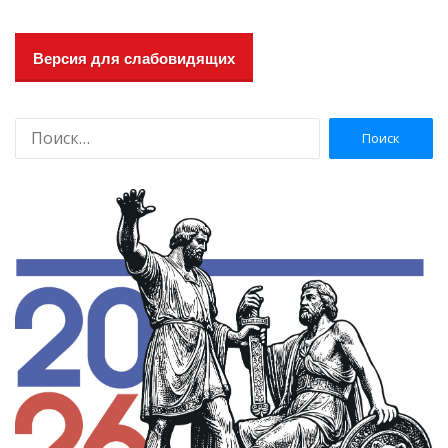
Версия для слабовидящих
Н
а
й
т
и
: