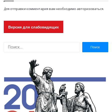
Для отправки комментария вам необходимо
авторизоваться
.
Версия для слабовидящих
Н
а
й
т
и
: