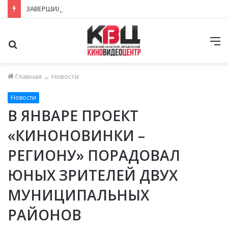
ЗАВЕРШИЛСЯ ПРИЁМ ЗАЯВОК НА ФЕСТИВАЛЬ-КОНКУРС «КИНОВЕРТИКАЛЬ 2026»
Поиск
М
Главная
→
Новости
Новости
В ЯНВАРЕ ПРОЕКТ
«КИНОНОВИНКИ –
РЕГИОНУ» ПОРАДОВАЛ
ЮНЫХ ЗРИТЕЛЕЙ ДВУХ
МУНИЦИПАЛЬНЫХ
РАЙОНОВ