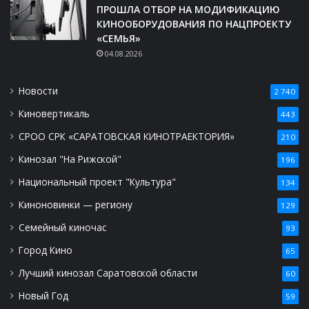
ПРОШЛА ОТБОР НА МОДИФИКАЦИЮ
КИНООБОРУДОВАНИЯ ПО НАЦПРОЕКТУ
«СЕМЬЯ»
04.08.2026
Новости
2 740
Киновертикаль
443
СРОО СРК «САРАТОВСКАЯ КИНОТРАЕКТОРИЯ»
210
Кинозал "На Рижской"
196
Национальный проект "Культура"
134
Киноновинки — региону
129
Семейный киночас
93
Город Кино
65
Лучший кинозал Саратовской области
60
Новый Год
59