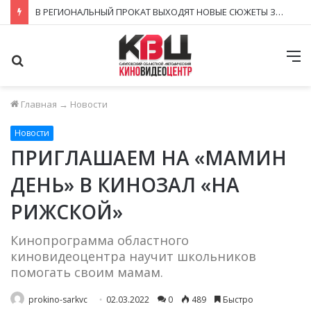
В РЕГИОНАЛЬНЫЙ ПРОКАТ ВЫХОДЯТ НОВЫЕ СЮЖЕТЫ ЗНАКОМЫХ КИНОВСЕЛЕННЫХ
Поиск
М
Главная
→
Новости
Новости
ПРИГЛАШАЕМ НА «МАМИН
ДЕНЬ» В КИНОЗАЛ «НА
РИЖСКОЙ»
Кинопрограмма областного
киновидеоцентра научит школьников
помогать своим мамам.
prokino-sarkvc
02.03.2022
0
489
Быстро