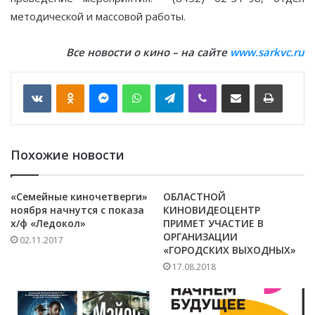
методической и массовой работы.
Все новости о кино – на сайте
www.sarkvc.ru
VKontakte
Odnoklassniki
Messenger
WhatsApp
Telegram
Viber
Отправить по email
Печать
Похожие новости
«Семейные киночетверги»
ОБЛАСТНОЙ
ноября начнутся с показа
КИНОВИДЕОЦЕНТР
х/ф «Ледокол»
ПРИМЕТ УЧАСТИЕ В
ОРГАНИЗАЦИИ
02.11.2017
«ГОРОДСКИХ ВЫХОДНЫХ»
17.08.2018