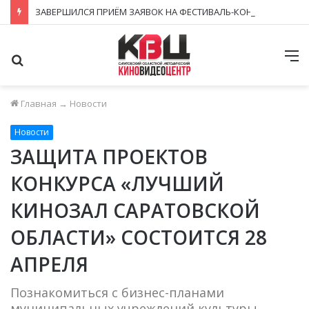
ЗАВЕРШИЛСЯ ПРИЁМ ЗАЯВОК НА ФЕСТИВАЛЬ-КОНКУРС «КИНОВЕРТИКАЛЬ 2026»
Поиск
М
Главная
→
Новости
Новости
ЗАЩИТА ПРОЕКТОВ
КОНКУРСА «ЛУЧШИЙ
КИНОЗАЛ САРАТОВСКОЙ
ОБЛАСТИ» СОСТОИТСЯ 28
АПРЕЛЯ
Познакомиться с бизнес-планами
муниципальных учреждений культуры