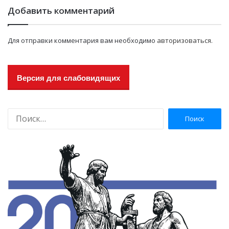
Добавить комментарий
Для отправки комментария вам необходимо
авторизоваться
.
Версия для слабовидящих
Н
а
й
т
и
: