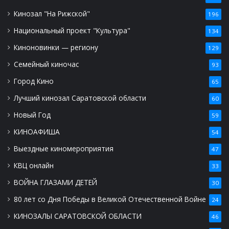
Кинозал "На Рижской"
196
Национальный проект "Культура"
134
Киноновинки — региону
129
Семейный киночас
93
Город Кино
65
Лучший кинозал Саратовской области
60
Новый Год
59
КИНОАФИША
54
Выездные киномероприятия
47
КВЦ онлайн
33
ВОЙНА ГЛАЗАМИ ДЕТЕЙ
30
80 лет со Дня Победы в Великой Отечественной Войне
24
КИНОЗАЛЫ САРАТОВСКОЙ ОБЛАСТИ
46