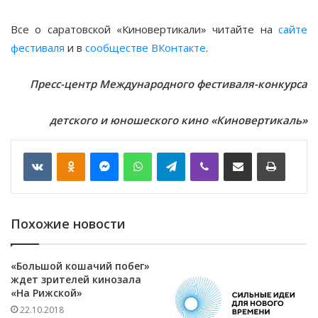
Все о саратовской «Киновертикали» читайте на
сайте
фестиваля
и в
сообществе ВКонтакте
.
Пресс-центр Международного фестиваля-конкурса
детского и юношеского кино «Киновертикаль»
VKontakte
Odnoklassniki
Messenger
WhatsApp
Telegram
Viber
Отправить по email
Печать
Похожие новости
«Большой кошачий побег»
ждет зрителей кинозала
«На Рижской»
22.10.2018