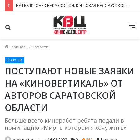
НА ПОЛИГОНЕ СВАКУ СОСТОЯЛСЯ ПОКАЗ БЕЛОРУССКОГО ФИЛЬМА
Поиск
М
Главная
→
Новости
Новости
ПОСТУПАЮТ НОВЫЕ ЗАЯВКИ
НА «КИНОВЕРТИКАЛЬ» ОТ
АВТОРОВ САРАТОВСКОЙ
ОБЛАСТИ
Больше всего киноработ ребята подали в
номинацию «Мир, в котором я хочу жить».
prokino-sarkvc
16.06.2022
0
557
1 минута