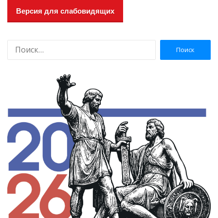
Версия для слабовидящих
Н
а
й
т
и
: