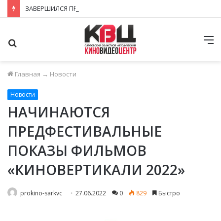
ЗАВЕРШИЛСЯ ПРИЁМ ЗАЯВОК НА ФЕСТИВАЛЬ-КОНКУРС «КИНОВЕРТИКАЛЬ 2026»
Поиск
М
Главная
→
Новости
Новости
НАЧИНАЮТСЯ
ПРЕДФЕСТИВАЛЬНЫЕ
ПОКАЗЫ ФИЛЬМОВ
«КИНОВЕРТИКАЛИ 2022»
prokino-sarkvc
27.06.2022
0
829
Быстро