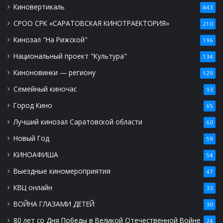
Киновертикаль
443
СРОО СРК «САРАТОВСКАЯ КИНОТРАЕКТОРИЯ»
210
Кинозал "На Рижской"
196
Национальный проект "Культура"
134
Киноновинки — региону
129
Семейный киночас
93
Город Кино
65
Лучший кинозал Саратовской области
60
Новый Год
59
КИНОАФИША
54
Выездные киномероприятия
47
КВЦ онлайн
33
ВОЙНА ГЛАЗАМИ ДЕТЕЙ
30
80 лет со Дня Победы в Великой Отечественной Войне
24