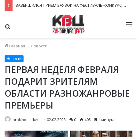
ЗАВЕРШИЛСЯ ПРИЁМ ЗАЯВОК НА ФЕСТИВАЛЬ-КОНКУРС «КИНОВЕРТИКАЛЬ 2026»
Поиск
М
Главная
→
Новости
Новости
ПЕРВАЯ НЕДЕЛЯ ФЕВРАЛЯ
ПОДАРИТ ЗРИТЕЛЯМ
ОБЛАСТИ РАЗНОЖАНРОВЫЕ
ПРЕМЬЕРЫ
prokino-sarkvc
02.02.2023
0
405
1 минута