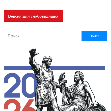
Версия для слабовидящих
Н
а
й
т
и
: