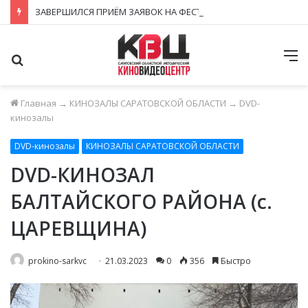
ЗАВЕРШИЛСЯ ПРИЁМ ЗАЯВОК НА ФЕСТИВАЛЬ-КОНКУРС «КИНОВЕРТИКАЛЬ 2026»
Поиск
М
Главная
→
КИНОЗАЛЫ САРАТОВСКОЙ ОБЛАСТИ
→
DVD-
кинозалы
DVD-кинозалы
КИНОЗАЛЫ САРАТОВСКОЙ ОБЛАСТИ
DVD-КИНОЗАЛ
БАЛТАЙСКОГО РАЙОНА (с.
ЦАРЕВЩИНА)
prokino-sarkvc
21.03.2023
0
356
Быстро