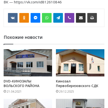
ВК — https://vk.com/id812610846
VKontakte
Odnoklassniki
Messenger
WhatsApp
Telegram
Viber
Отправить по email
Печать
Похожие новости
DVD-КИНОЗАЛЫ
Кинозал
ВОЛЬСКОГО РАЙОНА
Первоберезовского СДК
21.04.2021
29.12.2025