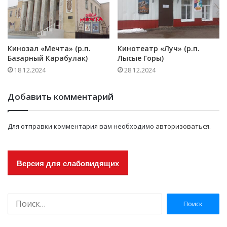
Кинозал «Мечта» (р.п.
Кинотеатр «Луч» (р.п.
Базарный Карабулак)
Лысые Горы)
18.12.2024
28.12.2024
Добавить комментарий
Для отправки комментария вам необходимо
авторизоваться
.
Версия для слабовидящих
Н
а
й