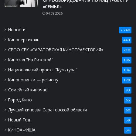
КИНООБОРУДОВАНИЯ ПО НАЦПРОЕКТУ
«СЕМЬЯ»
04.08.2026
Новости
2 740
Киновертикаль
443
СРОО СРК «САРАТОВСКАЯ КИНОТРАЕКТОРИЯ»
210
Кинозал "На Рижской"
196
Национальный проект "Культура"
134
Киноновинки — региону
129
Семейный киночас
93
Город Кино
65
Лучший кинозал Саратовской области
60
Новый Год
59
КИНОАФИША
54