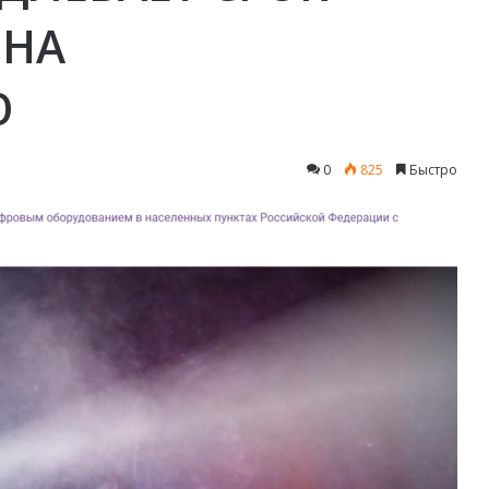
 НА
Ю
0
825
Быстро