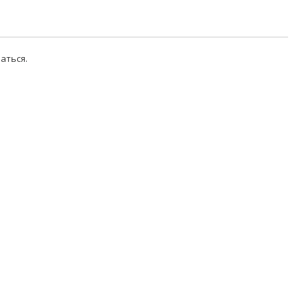
аться
.