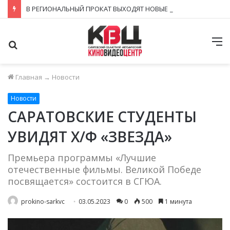
В РЕГИОНАЛЬНЫЙ ПРОКАТ ВЫХОДЯТ НОВЫЕ СЮЖЕТЫ ЗНАКОМЫХ КИНОВСЕЛЕННЫХ
Поиск
М
Главная
→
Новости
Новости
САРАТОВСКИЕ СТУДЕНТЫ
УВИДЯТ Х/Ф «ЗВЕЗДА»
Премьера программы «Лучшие
отечественные фильмы. Великой Победе
посвящается» состоится в СГЮА.
prokino-sarkvc
03.05.2023
0
500
1 минута