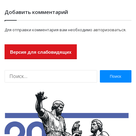
Добавить комментарий
Для отправки комментария вам необходимо
авторизоваться
.
Версия для слабовидящих
Н
а
й
т
и
: