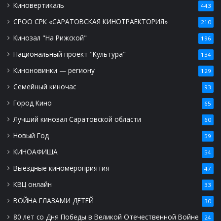
Киновертикаль
443
СРОО СРК «САРАТОВСКАЯ КИНОТРАЕКТОРИЯ»
210
Кинозал "На Рижской"
196
Национальный проект "Культура"
134
Киноновинки — региону
129
Семейный киночас
93
Город Кино
65
Лучший кинозал Саратовской области
60
Новый Год
59
КИНОАФИША
54
Выездные киномероприятия
47
КВЦ онлайн
33
ВОЙНА ГЛАЗАМИ ДЕТЕЙ
30
80 лет со Дня Победы в Великой Отечественной Войне
24