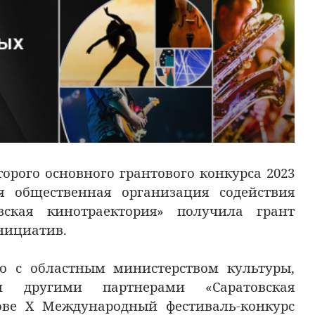
орого основного грантового конкурса 2023
я общественная организация содействия
вская кинотраектория» получила грант
нициатив.
 с областным министерством культуры,
и другими партнерами «Саратовская
тове X Международный фестиваль-конкурс