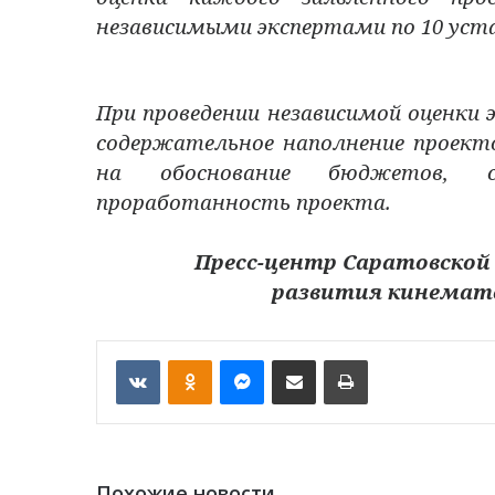
независимыми экспертами по 10 ус
При проведении независимой оценки
содержательное наполнение проекто
на обоснование бюджетов, с
проработанность проекта.
Пресс-центр Саратовской
развития кинемат
VKontakte
Odnoklassniki
Messenger
Отправить по email
Печать
Похожие новости