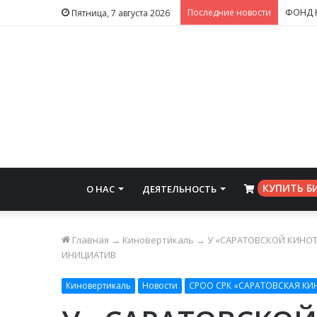
Последние новости
Пятница, 7 августа 2026
КУПИТЬ Б
О НАС
ДЕЯТЕЛЬНОСТЬ
⠀
Главная
→
Киновертикаль
→
У «САРАТОВСКОЙ КИНО
ИНИЦИАТИВ
Киновертикаль
Новости
СРОО СРК «САРАТОВСКАЯ КИ