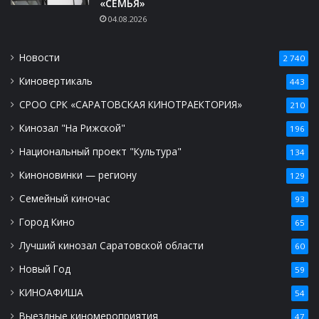
«СЕМЬЯ»
04.08.2026
Новости
2 740
Киновертикаль
443
СРОО СРК «САРАТОВСКАЯ КИНОТРАЕКТОРИЯ»
210
Кинозал "На Рижской"
196
Национальный проект "Культура"
134
Киноновинки — региону
129
Семейный киночас
93
Город Кино
65
Лучший кинозал Саратовской области
60
Новый Год
59
КИНОАФИША
54
Выездные киномероприятия
47