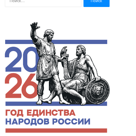
а
й
т
и
: