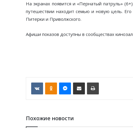
На экранах появится и «Пернатый патруль» (6+
путешествии находит семью и новую цель. Его
Питерки и Приволжского.
Афиши показов доступны в сообществах кинозал
VKontakte
Odnoklassniki
Messenger
Отправить по email
Печать
Похожие новости