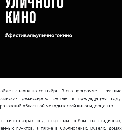
ойдёт с июня по сентябрь. В его программе — лучшие
сийских режиссеров, снятые в предыдущем году.
ратовский областной методический киновидеоцентр.
в кинотеатрах под открытым небом, на стадионах,
ленных пунктов, а также в библиотеках, музеях, домах