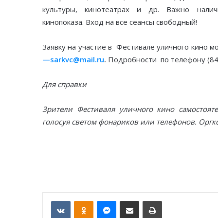
культуры, кинотеатрах и др. Важно нали
кинопоказа. Вход на все сеансы свободный!
Заявку на участие в Фестивале уличного кино м
—
sarkvc
@
mail
.
ru
.
Подробности по телефону (84
Для справки
Зрители Фестиваля уличного кино самостоят
голосуя светом фонариков или телефонов. Оргк
VKontakte
Odnoklassniki
Messenger
Отправить по email
Печать